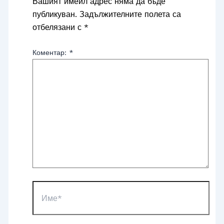
Вашият имейл адрес няма да бъде
публикуван.
Задължителните полета са
отбелязани с
*
Коментар:
*
Име*