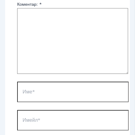
Коментар:
*
Име*
Имейл*