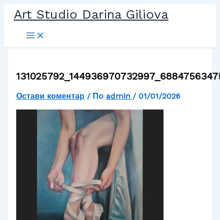
Прескочи
Art Studio Darina Giliova
до
съдържанието
131025792_144936970732997_6884756347
Остави коментар
/ По
admin
/
01/01/2026