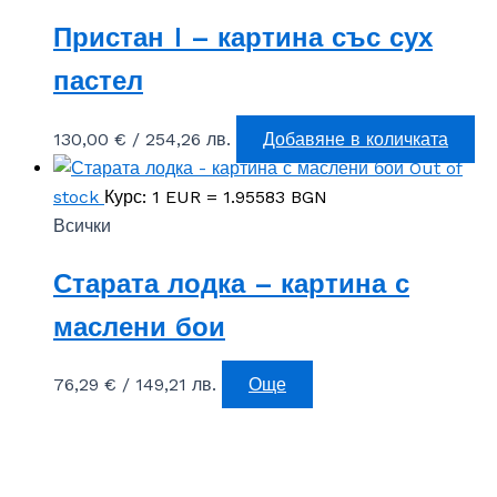
Пристан I – картина със сух
пастел
130,00
€
/ 254,26 лв.
Добавяне в количката
Out of
stock
Курс: 1 EUR = 1.95583 BGN
Всички
Старата лодка – картина с
маслени бои
76,29
€
/ 149,21 лв.
Още