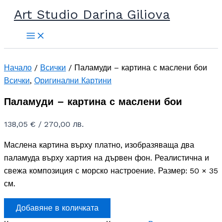
Прескочи
Art Studio Darina Giliova
до
съдържанието
Начало
/
Всички
/ Паламуди – картина с маслени бои
Всички
,
Оригинални Картини
Паламуди – картина с маслени бои
138,05
€
/ 270,00 лв.
Маслена картина върху платно, изобразяваща два
паламуда върху хартия на дървен фон. Реалистична и
свежа композиция с морско настроение. Размер: 50 × 35
см.
количество
Добавяне в количката
за