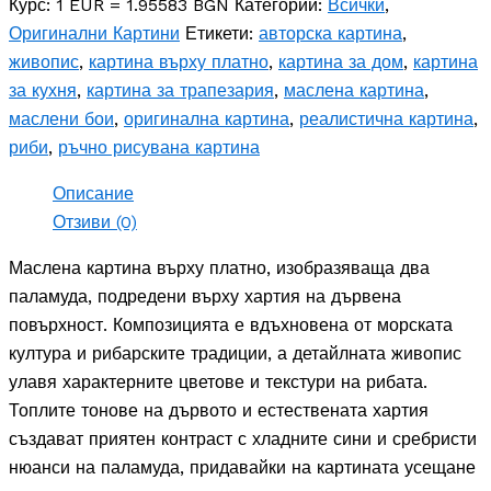
Паламуди
Курс: 1 EUR = 1.95583 BGN
Категории:
Всички
,
-
Оригинални Картини
Етикети:
авторска картина
,
картина
живопис
,
картина върху платно
,
картина за дом
,
картина
с
маслени
за кухня
,
картина за трапезария
,
маслена картина
,
бои
маслени бои
,
оригинална картина
,
реалистична картина
,
риби
,
ръчно рисувана картина
Описание
Отзиви (0)
Маслена картина върху платно, изобразяваща два
паламуда, подредени върху хартия на дървена
повърхност. Композицията е вдъхновена от морската
култура и рибарските традиции, а детайлната живопис
улавя характерните цветове и текстури на рибата.
Топлите тонове на дървото и естествената хартия
създават приятен контраст с хладните сини и сребристи
нюанси на паламуда, придавайки на картината усещане