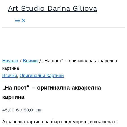
Прескочи
Art Studio Darina Giliova
до
съдържанието
Начало
/
Всички
/ „На пост“ – оригинална акварелна
картина
Всички
,
Оригинални Картини
„На пост“ – оригинална акварелна
картина
45,00
€
/ 88,01 лв.
Акварелна картина на фар сред морето, изпълнена с