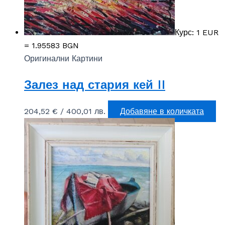
Курс: 1 EUR
= 1.95583 BGN
Оригинални Картини
Залез над стария кей II
204,52
€
/ 400,01 лв.
Добавяне в количката