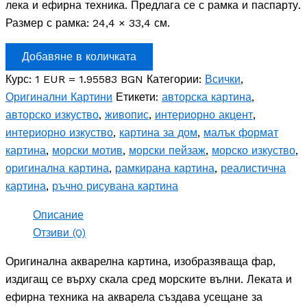
лека и ефирна техника. Предлага се с рамка и паспарту.
Размер с рамка: 24,4 × 33,4 см.
количество
Добавяне в количката
за
"На
Курс: 1 EUR = 1.95583 BGN
Категории:
Всички
,
пост"
Оригинални Картини
Етикети:
авторска картина
,
-
авторско изкуство
,
живопис
,
интериорно акцент
,
оригинална
акварелна
интериорно изкуство
,
картина за дом
,
малък формат
картина
картина
,
морски мотив
,
морски пейзаж
,
морско изкуство
,
оригинална картина
,
рамкирана картина
,
реалистична
картина
,
ръчно рисувана картина
Описание
Отзиви (0)
Оригинална акварелна картина, изобразяваща фар,
издигащ се върху скала сред морските вълни. Леката и
ефирна техника на акварела създава усещане за