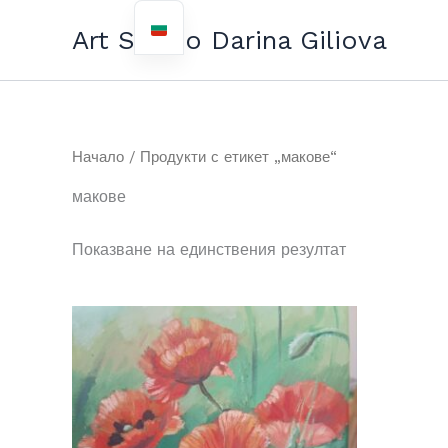
Прескочи
Art Studio Darina Giliova
до
съдържанието
Начало
/ Продукти с етикет „макове“
макове
Показване на единствения резултат