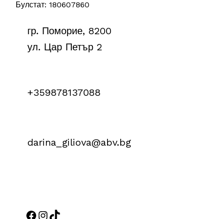
Булстат: 180607860
гр. Поморие, 8200
ул. Цар Петър 2
+359878137088
darina_giliova@abv.bg
Facebook
Instagram
TikTok